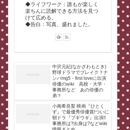
◆ライフワーク：誰もが楽しく
楽ちんに読解できる方法を見つ
けて広める。
◆告白：写真、盛れました。
中沢元紀(なかざわもとき)
野球ドラマでブレイク？ナ
ンバmg5・first loveに出演
俳優のwiki 高校・大学・
事務所など あの俳優の
弟？
小南希良梨 映画『ひとく
ず』で最優秀俳優賞!ついに
朝ドラ『ブギウギ』出演!!
事務所は?出身は?などwiki
情報まとめ