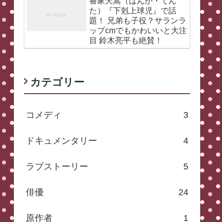
番家天嵩（ばんか・てん
た）『下剋上球児』で話
題！ 兄弟も子役？サランラ
ップcmでもかわいいと大注
目 鈴木亮平も絶賛！
カテゴリー
コメディ
3
ドキュメンタリー
4
ラブストーリー
5
俳優
24
原作者
1