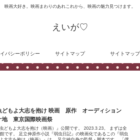
映画大好き。映画まわりのあれこれから、映画の魅力見つけます。
えいが♡
イバシーポリシー
サイトマップ
サイトマップ
魚どもよ大志を抱け 映画 原作 オーディション
ケ地 東京国際映画祭
虫どもよ大志を抱け（映画）』公開です。 2023.3.23。 まずは全
0館です。 足立伸原作小説『弱虫日記』の映画化であるこの『弱虫
よ大志を抱け（映画）』は、 足立紳自身の監督・脚本です。 「僕