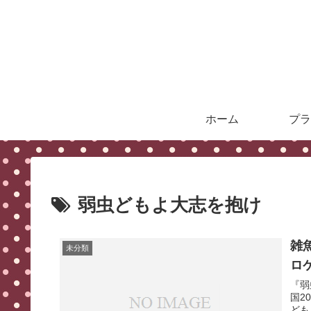
ホーム
プラ
弱虫どもよ大志を抱け
雑
未分類
ロ
『弱
国2
ども