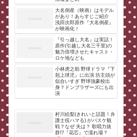
大名倒産（映画）はモデル
があり！あらすじご紹介
浅田次郎原作『大名倒産』
が映画化！
『引っ越し大名』は実話！
原作(引越し大名三千里)の
魅力倍増させたキャスト・
ロケ地なども
小林虎之助 野球ドラマ『下
剋上球児』に出演 坊主頭が
似合いすぎ 野球強豪校出
身？ドンブラザーズにも出
演
村川絵梨(きれいと話題！弁
護士役ハマる) がバスケ観
戦？なぜ 夫は？ 歌唱力抜
群!?『花芯』で濡れ場？