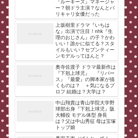
『ルーキーズ』マネージャ
ー？朝ドラ主演？なんとバ
リキャリ女優だった
上坂樹里ドラマ『いちは
な』出演で注目！nhk『生
理のおじさん』の子？かわ
いい！誰かに似てる？スタ
イルもいい？セブンティー
ンモデルってほんと？
奥寺佐渡子 ドラマ最新作は
『下剋上球児』 『リバー
ス』『最愛』の脚本家が描
くものは？ ＋気になるプ
ロフ 結婚は？大学は？
中山翔貴は青山学院大学野
球部出身『下剋上球児』阪
大輔役 モデル体型 身長
は？父は中山秀征 母は宝塚
トップ娘