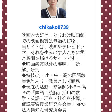
chikako8739
映画が大好き。とりわけ映画館
での映画鑑賞は無類の好物。
当サイトは、映画やテレビドラ
マ、それを生み出す人たちに愛
と感謝を届けるサイトです。
◆映画鑑賞以外の趣味：「読
解」研究
◆特技(?)：小・中・高の国語教
員免許あり・教員として勤務
◆現在の活動：塾講師(小６〜高
３の「国語：読解」活用の数
学・英語・理科・社会科指導)・
仮説実験授業研究会会員・NPO
法人楽知ん研究所会員