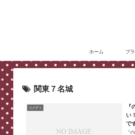
ホーム
プラ
関東７名城
『
コメディ
い
で
『の