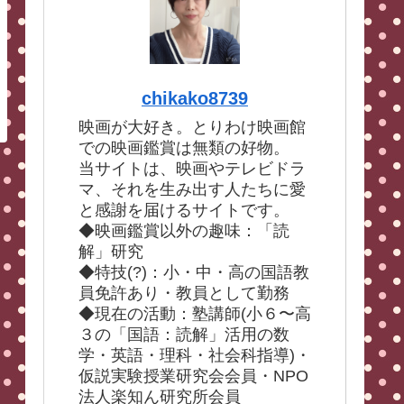
chikako8739
映画が大好き。とりわけ映画館
での映画鑑賞は無類の好物。
当サイトは、映画やテレビドラ
マ、それを生み出す人たちに愛
と感謝を届けるサイトです。
◆映画鑑賞以外の趣味：「読
解」研究
◆特技(?)：小・中・高の国語教
員免許あり・教員として勤務
◆現在の活動：塾講師(小６〜高
３の「国語：読解」活用の数
学・英語・理科・社会科指導)・
仮説実験授業研究会会員・NPO
法人楽知ん研究所会員