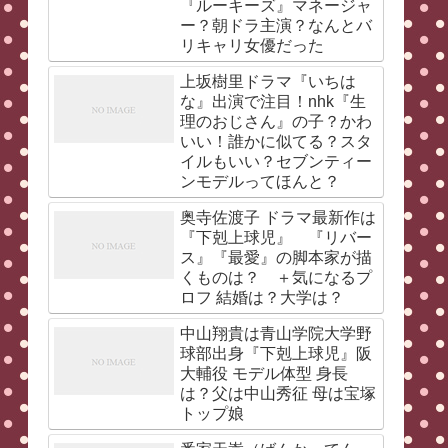
『ルーキーズ』マネージャ
ー？朝ドラ主演？なんとバ
リキャリ女優だった
上坂樹里ドラマ『いちは
な』出演で注目！nhk『生
理のおじさん』の子？かわ
いい！誰かに似てる？スタ
イルもいい？セブンティー
ンモデルってほんと？
奥寺佐渡子 ドラマ最新作は
『下剋上球児』 『リバー
ス』『最愛』の脚本家が描
くものは？ ＋気になるプ
ロフ 結婚は？大学は？
中山翔貴は青山学院大学野
球部出身『下剋上球児』阪
大輔役 モデル体型 身長
は？父は中山秀征 母は宝塚
トップ娘