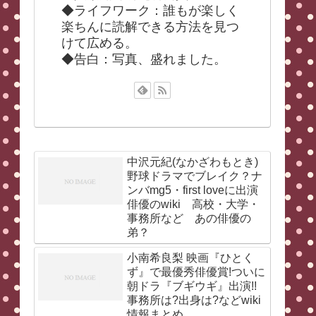
◆ライフワーク：誰もが楽しく
楽ちんに読解できる方法を見つ
けて広める。
◆告白：写真、盛れました。
中沢元紀(なかざわもとき)
野球ドラマでブレイク？ナ
ンバmg5・first loveに出演
俳優のwiki 高校・大学・
事務所など あの俳優の
弟？
小南希良梨 映画『ひとく
ず』で最優秀俳優賞!ついに
朝ドラ『ブギウギ』出演!!
事務所は?出身は?などwiki
情報まとめ