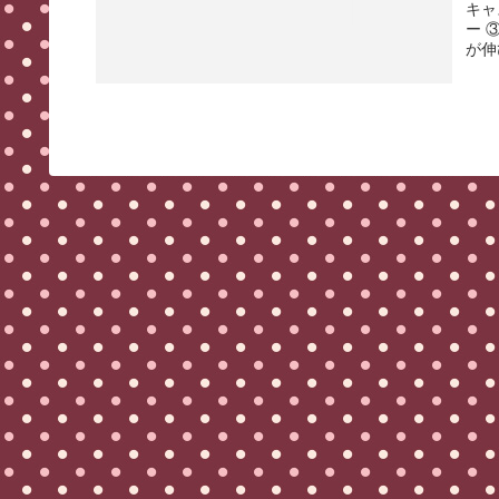
キャ
ー 
が伸