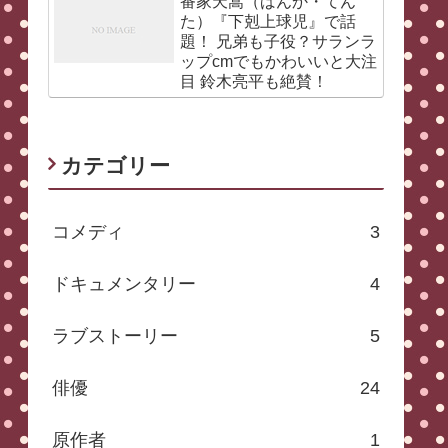
番家天嵩（ばんか・てん
た）『下剋上球児』で話
題！ 兄弟も子役？サランラ
ップcmでもかわいいと大注
目 鈴木亮平も絶賛！
カテゴリー
コメディ
3
ドキュメンタリー
4
ラブストーリー
5
俳優
24
原作者
1