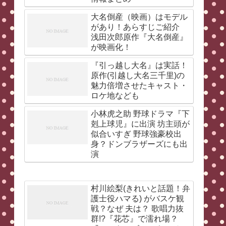
大名倒産（映画）はモデル
があり！あらすじご紹介
浅田次郎原作『大名倒産』
が映画化！
『引っ越し大名』は実話！
原作(引越し大名三千里)の
魅力倍増させたキャスト・
ロケ地なども
小林虎之助 野球ドラマ『下
剋上球児』に出演 坊主頭が
似合いすぎ 野球強豪校出
身？ドンブラザーズにも出
演
村川絵梨(きれいと話題！弁
護士役ハマる) がバスケ観
戦？なぜ 夫は？ 歌唱力抜
群!?『花芯』で濡れ場？