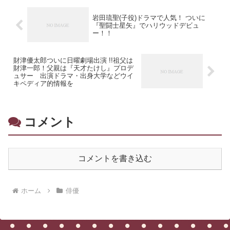
岩田琉聖(子役)ドラマで人気！ ついに
『聖闘士星矢』でハリウッドデビュ
ー！！
財津優太郎ついに日曜劇場出演 !!祖父は
財津一郎！父親は『天才たけし』プロデ
ュサー 出演ドラマ・出身大学などウイ
キペディア的情報を
コメント
コメントを書き込む
ホーム
俳優