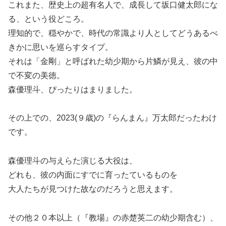
これまた、歴史上の超有名人で、成長して坂口健太郎にな
る、という役どころ。
理知的で、穏やかで、時代の常識より人としてどうあるべ
きかに思いを巡らすタイプ。
それは「金剛」と呼ばれた幼少期から片鱗が見え、彼の中
で不変の美徳。
森優理斗、ぴったりはまりました。
その上での、2023(９歳)の『らんまん』万太郎だったわけ
です。
森優理斗の与えらた演じる大役は、
どれも、彼の内面にすでに育ったているものを
大人たちが見つけた故なのだろうと思えます。
その他２０本以上（『教場』の赤楚英二の幼少期含む）、