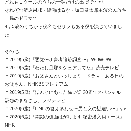
どれも１クールのうちの一話だけの出演ですが、
それぞれ清原果耶・綾瀬はるか・坂口健太郎主演の民放キ
ー局のドラマで、
4，5歳のうちから役名もセリフもある役を演じていまし
た。
その他、
＊2019(5歳)『悪党〜加害者追跡調査〜』WOWOW
＊2019(5歳)『わたし旦那をシェアしてた』読売テレビ
＊2019(5歳)『お父さんといっしょミニドラマ ある日の
お父さん』NHKBSプレミアム
＊2019(5歳)『ほんとにあった怖い話 20周年スペシャル
汲怨のまなざし』フジテレビ
＊2020(6歳)『LINEの答えあわせ〜男と女の勘違い〜』ytv
＊2020(6歳)『常識の仮面はがします 秘密潜入員エース』
NHK