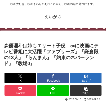
映画大好き。映画まわりのあれこれから、映画の魅力見つけます。
えいが♡
森優理斗は姉もエリート子役 ㎝に映画にテ
レビ番組に大活躍「ファブリーズ」『鎌倉殿
の13人』『らんまん』『約束のネバーラン
ド』『教場0』
X
Facebook
はてブ
Pocket
LINE
コピー
2023.09.18
2023.09.22