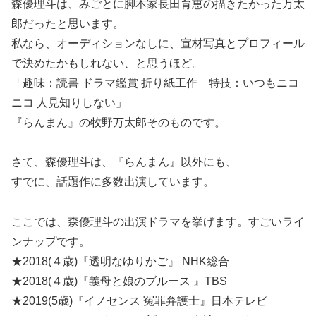
森優理斗は、みごとに脚本家長田育恵の描きたかった万太
郎だったと思います。
私なら、オーディションなしに、宣材写真とプロフィール
で決めたかもしれない、と思うほど。
「趣味：読書 ドラマ鑑賞 折り紙工作 特技：いつもニコ
ニコ 人見知りしない」
『らんまん』の牧野万太郎そのものです。
さて、森優理斗は、『らんまん』以外にも、
すでに、話題作に多数出演しています。
ここでは、森優理斗の出演ドラマを挙げます。すごいライ
ンナップです。
★2018(４歳)『透明なゆりかご』 NHK総合
★2018(４歳)『義母と娘のブルース 』TBS
★2019(5歳)『イノセンス 冤罪弁護士』日本テレビ