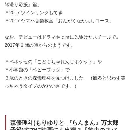
隊送り応援』篇」
＊2017 ツインリンクもてぎ
＊2017 ヤマハ音楽教室「おんがくなかよしコース」
なお、デビューはドラマやｃｍに先駆けたスチールで。
2017年３歳の時からのようです。
＊ベネッセの「こどもちゃれんじポケット」や
＊小学館の「ベビーブック」で
３歳のときの森優理斗を見つけました。（観ると思わず笑
っちゃうタイプのかわいさです。）
森優理斗(もりゆりと 『らんまん』万太郎
子役)すでに映画にも出演？『約束のネバ