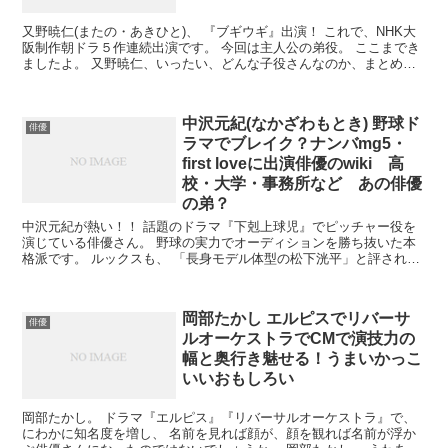
又野暁仁(またの・あきひと)、 『ブギウギ』出演！ これで、NHK大
阪制作朝ドラ５作連続出演です。 今回は主人公の弟役。 ここまでき
ましたよ。 又野暁仁、いったい、どんな子役さんなのか、まとめて
みました。
中沢元紀(なかざわもとき) 野球ド
俳優
ラマでブレイク？ナンバmg5・
first loveに出演俳優のwiki 高
校・大学・事務所など あの俳優
の弟？
中沢元紀が熱い！！ 話題のドラマ『下剋上球児』でピッチャー役を
演じている俳優さん。 野球の実力でオーディションを勝ち抜いた本
格派です。 ルックスも、 「長身モデル体型の松下洸平」と評される
イケメンぶりです。 さて、どんな俳優さんなのでしょう...
岡部たかし エルピスでリバーサ
俳優
ルオーケストラでCMで演技力の
幅と奥行き魅せる！うまいかっこ
いいおもしろい
岡部たかし。 ドラマ『エルピス』『リバーサルオーケストラ』で、
にわかに知名度を増し、 名前を見れば顔が、顔を観れば名前が浮か