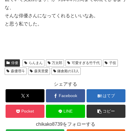
な、
そんな俳優さんになってくれるといいなあ。
と思う私でした。
俳優
らんまん
万太郎
可愛すぎる竹千代
子役
森優理斗
森美里愛
鎌倉殿の13人
シェアする
X
Facebook
はてブ
Pocket
LINE
コピー
chikako8739をフォローする