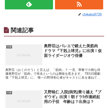
chikako8739
関連記事
奥野荘はバレエで鍛えた美筋肉
俳優
ドラマ『下剋上球児』に出演！仮
面ライダージオウ俳優
奥野荘（おくのそう）と言えば、「筋肉」？ 一見、華奢で小柄な俳
優奥野荘が「筋肉」で有名というのは興味を惹きます。 TBS日曜劇
場『下剋上球児』に、 唯一の野球初心者がキャストに名を連ねてい
ます。 それが奥野荘です。
又野暁仁 入院(病気)乗り越え『ブ
俳優
ギウギ』出演！朝ドラ5作連続起
用の子役 年齢は？出身は？