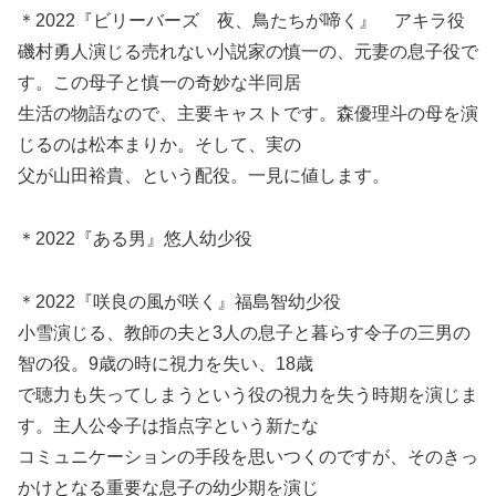
＊2022『ビリーバーズ 夜、鳥たちが啼く』 アキラ役
磯村勇人演じる売れない小説家の慎一の、元妻の息子役で
す。この母子と慎一の奇妙な半同居
生活の物語なので、主要キャストです。森優理斗の母を演
じるのは松本まりか。そして、実の
父が山田裕貴、という配役。一見に値します。
＊2022『ある男』悠人幼少役
＊2022『咲良の風が咲く』福島智幼少役
小雪演じる、教師の夫と3人の息子と暮らす令子の三男の
智の役。9歳の時に視力を失い、18歳
で聴力も失ってしまうという役の視力を失う時期を演じま
す。主人公令子は指点字という新たな
コミュニケーションの手段を思いつくのですが、そのきっ
かけとなる重要な息子の幼少期を演じ