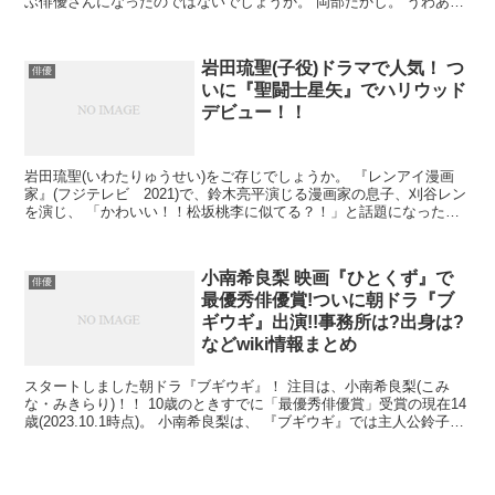
ぶ俳優さんになったのではないでしょうか。 岡部たかし。 うわあ、
好きだ！と思う映画やドラマは、やはりクレジットを真剣...
岩田琉聖(子役)ドラマで人気！ つ
俳優
いに『聖闘士星矢』でハリウッド
デビュー！！
岩田琉聖(いわたりゅうせい)をご存じでしょうか。 『レンアイ漫画
家』(フジテレビ 2021)で、鈴木亮平演じる漫画家の息子、刈谷レン
を演じ、 「かわいい！！松坂桃李に似てる？！」と話題になった子
役さんです。 岩田琉聖は、 話題だったNHK大...
小南希良梨 映画『ひとくず』で
俳優
最優秀俳優賞!ついに朝ドラ『ブ
ギウギ』出演!!事務所は?出身は?
などwiki情報まとめ
スタートしました朝ドラ『ブギウギ』！ 注目は、小南希良梨(こみ
な・みきらり)！！ 10歳のときすでに「最優秀俳優賞」受賞の現在14
歳(2023.10.1時点)。 小南希良梨は、 『ブギウギ』では主人公鈴子の
親友役。 USK（作品中の歌劇団）...