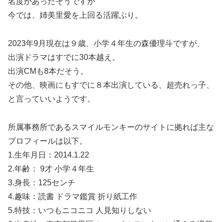
名度があったそうですが
今では、姉美里愛を上回る活躍ぶり。
2023年9月現在は９歳、小学４年生の森優理斗ですが、
出演ドラマはすでに30本越え。
出演CMも8本だそう。
その他、映画にもすでに８本出演している、超売れっ子、
と言っていいようです。
所属事務所であるスマイルモンキーのサイトに拠れば主な
プロフィールは以下。
1.生年月日：2014.1.22
2.年齢： 9才 小学４年生
3.身長：125センチ
4.趣味：読書 ドラマ鑑賞 折り紙工作
5.特技：いつもニコニコ 人見知りしない