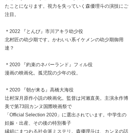
たことになります。視力を失っていく森優理斗の演技にご
注目。
＊2022 『とんび』市川アキラ幼少役
北村匠の幼少期です。かわいい系イケメンの幼少期御用
達？
＊2020 『約束のネバーランド』フィル役
漫画の映画化。孤児院の少年の役。
＊2020 『朝が来る』高橋大海役
辻村深月原作小説の映画化。監督は河瀨直美。主演永作博
美で第73回カンヌ国際映画祭で
「Official Selection 2020」に選出
されています
。中学生の
妊娠・出産、その後の特別養子
縁組にまつわる社会派ミステリ。森優理斗は、カンヌの話