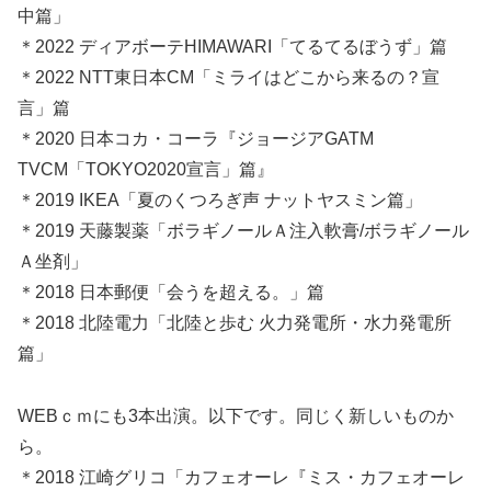
中篇」
＊2022 ディアボーテHIMAWARI「てるてるぼうず」篇
＊2022 NTT東日本CM「ミライはどこから来るの？宣
言」篇
＊2020 日本コカ・コーラ『ジョージアGATM
TVCM「TOKYO2020宣言」篇』
＊2019 IKEA「夏のくつろぎ声 ナットヤスミン篇」
＊2019 天藤製薬「ボラギノールＡ注入軟膏/ボラギノール
Ａ坐剤」
＊2018 日本郵便「会うを超える。」篇
＊2018 北陸電力「北陸と歩む 火力発電所・水力発電所
篇」
WEBｃｍにも3本出演。以下です。同じく新しいものか
ら。
＊2018 江崎グリコ「カフェオーレ『ミス・カフェオーレ