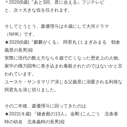
＊2020(6歳)『あと3回、君に会える』フジテレビ
と、次々大きな役を任されます。
そしてとうとう、森優理斗は６歳にして大河ドラマ
（NHK）です。
★2020(6歳)『麒麟がくる』 阿君丸 (くまぎみまる 朝倉
義景の長男)役
実際に現代の数え方なら６歳で亡くなった歴史上の人物。
家中の権力闘争に巻き込まれ毒殺されたのではないかと言
われています。
ユースケ・サンタマリア演じる父義景に溺愛される利発な
阿君丸を演じ切りました。
その二年後、森優理斗に回ってきたのは
★2022(８歳) 『鎌倉殿の13人』 金剛 (こんごう 北条泰
時の幼名 北条義時の長男)役