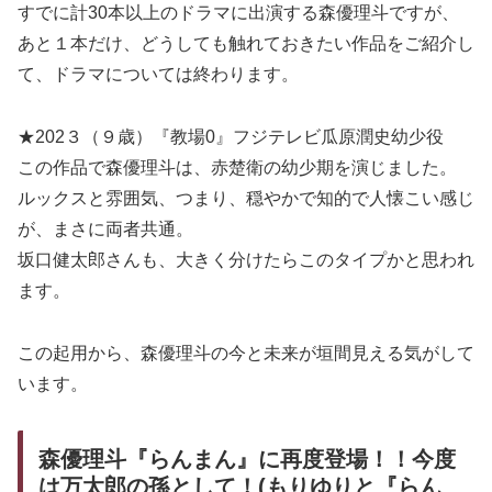
すでに計30本以上のドラマに出演する森優理斗ですが、
あと１本だけ、どうしても触れておきたい作品をご紹介し
て、ドラマについては終わります。
★202３（９歳）『教場0』フジテレビ瓜原潤史幼少役
この作品で森優理斗は、赤楚衛の幼少期を演じました。
ルックスと雰囲気、つまり、穏やかで知的で人懐こい感じ
が、まさに両者共通。
坂口健太郎さんも、大きく分けたらこのタイプかと思われ
ます。
この起用から、森優理斗の今と未来が垣間見える気がして
います。
森優理斗『らんまん』に再度登場！！今度
は万太郎の孫として！(もりゆりと『らん