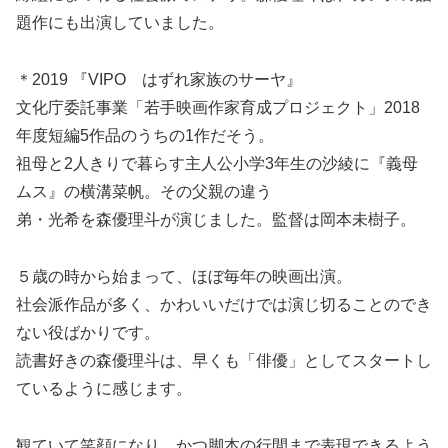
題作にも出演していました。
＊2019 『VIPO はずれ家族のサーヤ』
文化庁委託事業「若手映画作家育成プロジェクト」2018
年度短編5作品のうちの1作だそう。
祖母と2人きりで暮らす主人公小学3年生の沙綾に『義母
ムス』の横溝菜帆。その父親の違う
弟・光希を森優理斗が演じました。監督は岡本未樹子。
５歳の時から始まって、ほぼ毎年の映画出演。
社会派作品が多く、かわいいだけでは演じ切ることのでき
ない役ばかりです。
読書好きの森優理斗は、早くも「俳優」としてスタートし
ているように感じます。
観ていて笑顔になり、かつ脚本の行間まで表現できるよう