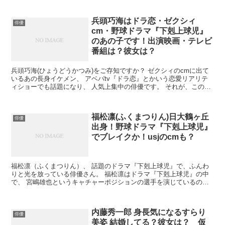
兵頭巧海はドラ恋・ゼクシィ
俳優
cm・野球ドラマ『下剋上球児』
のあの子です！出演映画・テレビ
番組は？彼女は？
兵頭巧海(ひょうどうかつみ)をご存知ですか？ ゼクシィのcmに出て
いるあの長身イケメン、 アベバtv『ドラ恋』とかいう恋愛リアリテ
ィショーでも話題になり、 人気上集中の俳優です。 それが、この度
日曜劇場『下剋上球児』の球児役に抜擢され、 兵...
福松凛(ふくまつりん)日大鶴ヶ丘
俳優
出身！野球ドラマ『下剋上球児』
でブレイクか！usjのcmも？
福松凛（ふくまつりん）、 話題のドラマ『下剋上球児』で、ふんわ
りと光を放っている俳優さん。 福松凛はドラマ『下剋上球児』の中
で、 宮嶋雄也というキャチャーポジションの選手を演じているのだ
が、 明らかに本格派のプレーであることと、 なんとも言...
内藤秀一郎 身長気になるすらり
俳優
美姿 結婚してる？彼女は？ 仮