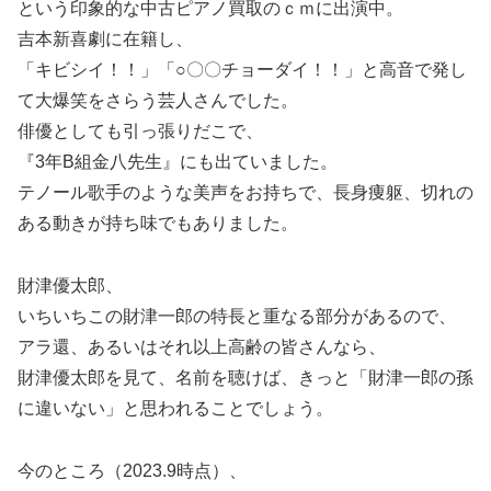
という印象的な中古ピアノ買取のｃｍに出演中。
吉本新喜劇に在籍し、
「キビシイ！！」「○〇〇チョーダイ！！」と高音で発し
て大爆笑をさらう芸人さんでした。
俳優としても引っ張りだこで、
『3年B組金八先生』にも出ていました。
テノール歌手のような美声をお持ちで、長身痩躯、切れの
ある動きが持ち味でもありました。
財津優太郎、
いちいちこの財津一郎の特長と重なる部分があるので、
アラ還、あるいはそれ以上高齢の皆さんなら、
財津優太郎を見て、名前を聴けば、きっと「財津一郎の孫
に違いない」と思われることでしょう。
今のところ（2023.9時点）、