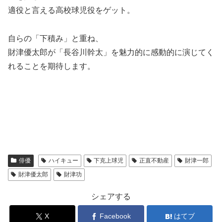
適役と言える高校球児役をゲット。
自らの「下積み」と重ね、
財津優太郎が「長谷川幹太」を魅力的に感動的に演じてく
れることを期待します。
俳優
ハイキュー
下克上球児
正直不動産
財津一郎
財津優太郎
財津功
シェアする
X
Facebook
はてブ