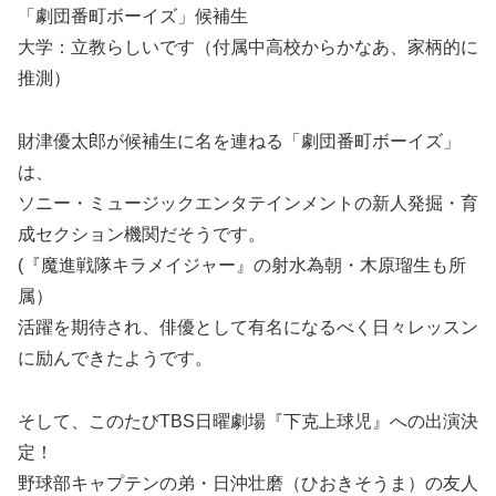
「劇団番町ボーイズ」候補生
大学：立教らしいです（付属中高校からかなあ、家柄的に
推測）
財津優太郎が候補生に名を連ねる「劇団番町ボーイズ」
は、
ソニー・ミュージックエンタテインメントの新人発掘・育
成セクション機関だそうです。
(『魔進戦隊キラメイジャー』の射水為朝・木原瑠生も所
属）
活躍を期待され、俳優として有名になるべく日々レッスン
に励んできたようです。
そして、このたびTBS日曜劇場『下克上球児』への出演決
定！
野球部キャプテンの弟・日沖壮磨（ひおきそうま）の友人