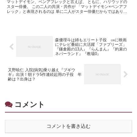
マットデイモン、ベンアフレックと言えば、 ともに、ハリウッドの
スター俳優。 この二人の共演・共作が 「マットデイモン×ベンアフ
レック」と表現されるのは 単に二人がスター俳優だからではありま
せん。 マットデイモンとベンアフレックは、 大の仲良...
森優理斗は姉もエリート子役 ㎝に映画
にテレビ番組に大活躍「ファブリーズ」
『鎌倉殿の13人』『らんまん』『約束の
ネバーランド』『教場0』
又野暁仁 入院(病気)乗り越え『ブギウ
ギ』出演！朝ドラ5作連続起用の子役 年
齢は？出身は？
コメント
コメントを書き込む