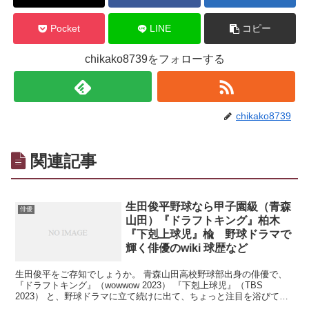
Pocket
LINE
コピー
chikako8739をフォローする
chikako8739
関連記事
生田俊平野球なら甲子園級（青森
俳優
山田）『ドラフトキング』柏木
『下剋上球児』楡 野球ドラマで
輝く俳優のwiki 球歴など
生田俊平をご存知でしょうか。 青森山田高校野球部出身の俳優で、
『ドラフトキング』（wowwow 2023） 『下剋上球児』（TBS
2023） と、野球ドラマに立て続けに出て、ちょっと注目を浴びてい
ます。