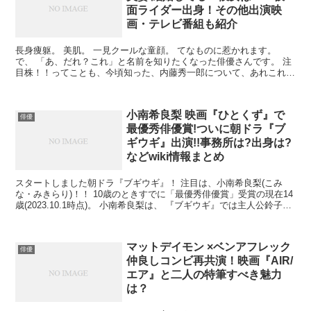
面ライダー出身！その他出演映
画・テレビ番組も紹介
長身痩躯。 美肌。 一見クールな童顔。 てなものに惹かれます。
で、 「あ、だれ？これ」と名前を知りたくなった俳優さんです。 注
目株！！ってことも、今頃知った、内藤秀一郎について、あれこれま
とめました。 内藤秀一郎 身長は？ ずばり、187...
小南希良梨 映画『ひとくず』で
俳優
最優秀俳優賞!ついに朝ドラ『ブ
ギウギ』出演!!事務所は?出身は?
などwiki情報まとめ
スタートしました朝ドラ『ブギウギ』！ 注目は、小南希良梨(こみ
な・みきらり)！！ 10歳のときすでに「最優秀俳優賞」受賞の現在14
歳(2023.10.1時点)。 小南希良梨は、 『ブギウギ』では主人公鈴子の
親友役。 USK（作品中の歌劇団）...
マットデイモン ×ベンアフレック
俳優
仲良しコンビ再共演！映画『AIR/
エア』と二人の特筆すべき魅力
は？