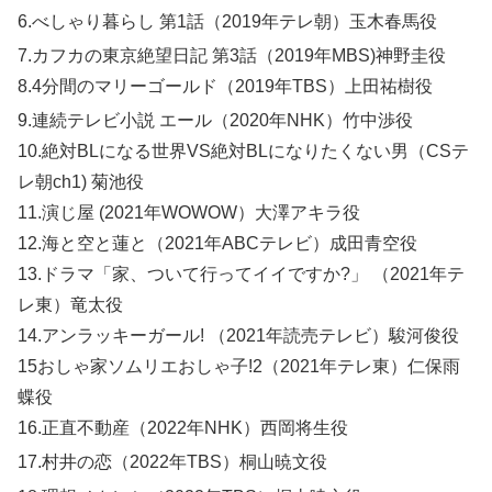
6.べしゃり暮らし 第1話（2019年テレ朝）玉木春馬役
7.
カフカの東京絶望日記 第3話（2019年MBS)神野圭役
8.4分間のマリーゴールド（2019年TBS）上田祐樹役
9.
連続テレビ小説 エール（2020年NHK）竹中渉役
10.絶対BLになる世界VS絶対BLになりたくない男（CSテ
レ朝ch1) 菊池役
11.演じ屋 (2021年WOWOW）大澤アキラ役
12.海と空と蓮と（2021年ABCテレビ）成田青空役
13.ドラマ「家、ついて行ってイイですか?」 （2021年テ
レ東）竜太役
14.アンラッキーガール! （2021年読売テレビ）駿河俊役
15おしゃ家ソムリエおしゃ子!2（2021年テレ東）仁保雨
蝶役
16.正直不動産（2022年NHK）西岡将生役
17.
村井の恋（2022年TBS）桐山暁文役