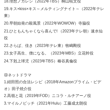
18.
理想ノカレシ（2022年TBS）桐山暁文役
19.
キス×kiss×キス～メルティングナイト～（2022年テレ
東）
20.
早朝始発の殺風景（2022年WOWOW）寺脇役
21.
ひともんちゃくなら喜んで! （2023年テレ朝）速水仙
役
22.さらば、佳き（2023年テレ東）牧嶋剛役
23.
女子高生、僧になる。（2023年MBS）立花幹役
24.
下剋上球児（2023年TBS）椿谷真倫役
🔳
ネットドラマ
1.
紺田照の合法レシピ（2018年Amazonプライム・ビデ
オ）田子焼介役
2.高嶺と花（2019年FOD）ニコラ・ルチアーノ役
3.
マイルノビッチ（2021年Hulu）工藤成太朗役