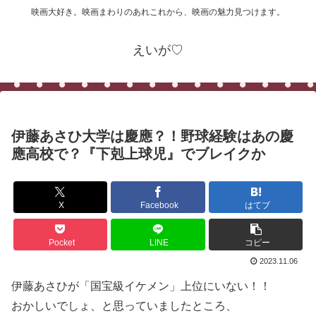
映画大好き。映画まわりのあれこれから、映画の魅力見つけます。
えいが♡
伊藤あさひ大学は慶應？！野球経験はあの慶
應高校で？『下剋上球児』でブレイクか
X
Facebook
はてブ
Pocket
LINE
コピー
2023.11.06
伊藤あさひが「国宝級イケメン」上位にいない！！
おかしいでしょ、と思っていましたところ、