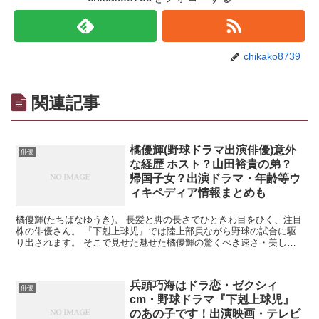
chikako8739
関連記事
橘優輝(野球ドラマ出演俳優)意外
俳優
な経歴 ホスト？山田裕貴の弟？
帰国子女？出演ドラマ・年齢等ウ
ィキペディア情報まとめも
橘優輝(たちばなゆうき)。 長髪と脚の長さでひときわ目をひく、注目
株の俳優さん。 『下剋上球児』では陸上部員ながら野球の試合に駆
り出されます。 そこで見せた魅せた橘優輝の驚くべき速さ・美し
さ。 見事な疾走シーンでした。 ーーーこれガチの陸上...
兵頭巧海はドラ恋・ゼクシィ
俳優
cm・野球ドラマ『下剋上球児』
のあの子です！出演映画・テレビ