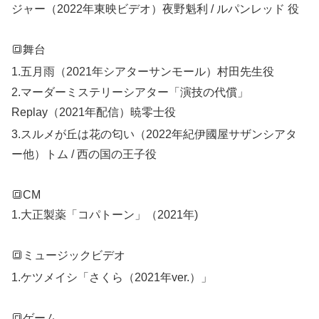
ジャー（2022年東映ビデオ）夜野魁利 / ルパンレッド 役
🔳
舞台
1.
五月雨（2021年シアターサンモール）
村田先生役
2.マーダーミステリーシアター「演技の代償」
Replay（2021年配信）暁零士役
3.
スルメが丘は花の匂い（2022年紀伊國屋サザンシアタ
ー他）トム / 西の国の王子役
🔳
CM
1.
大正製薬「コパトーン」（2021年)
🔳
ミュージックビデオ
1.
ケツメイシ「さくら（2021年ver.）」
🔳
ゲーム