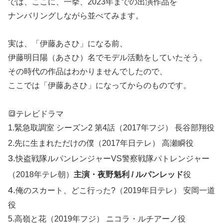
では、ここに、一挙、2023年までの出演作品を
ナンバリングしながら並べてみます。
実は、「伊藤あさひ」になる前、
伊藤明日陽（あさひ）名でモデル活動をしていたそう。
その時代の作品はわかりませんでしたので、
ここでは「伊藤あさひ」になってからのものです。
🔳テレビドラマ
1.緊急取調室 シーズン2 第4話（2017年フジ） 長谷部翔役
2.先に生まれただけの僕（2017年日テレ） 高瀬瞬役
3.
快盗戦隊ルパンレンジャーVS警察戦隊パトレンジャー
（2018年テレ朝）
主演・夜野魁利 / ルパンレッド
役
4.
俺のスカート、どこ行った?（2019年日テレ） 安岡一道
役
5.高嶺と花（2019年フジ） ニコラ・ルチアーノ役