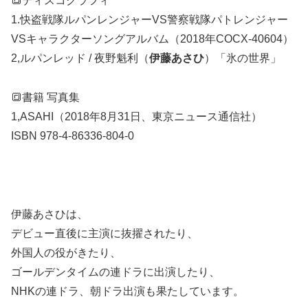
🔳
ディスコグラフィ
1.
快盗戦隊ルパンレンジャーVS警察戦隊パトレンジャー
VSキャラクターソングアルバム（2018年COCX-40604）
2,ルパンレッド / 夜野魁利（
伊藤あさひ
）「氷の世界」
🔳
書籍
写真集
1,
ASAHI（2018年8月31日、東京ニュース通信社）
ISBN 978-4-86336-804-0
伊藤あさひは、
デビュー直後に主演に抜擢されたり、
外国人の役がきたり、
ゴールデンタイムの連ドラに出演したり、
NHKの連ドラ、朝ドラ出演も果たしています。