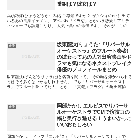
番組は？彼女は？
兵頭巧海(ひょうどうかつみ)をご存知ですか？ ゼクシィのcmに出て
いるあの長身イケメン、 アベバtv『ドラ恋』とかいう恋愛リアリテ
ィショーでも話題になり、 人気上集中の俳優です。 それが、この度
日曜劇場『下剋上球児』の球児役に抜擢され、 兵...
坂東龍汰(りょうた:『リバーサル
俳優
オーケストラ』のフルート奏者)
の彼女ってあの人?!出演映画やド
ラマも気になるネクストブレイク
俳優のプロフィールまとめ
坂東龍汰(ばんどうりょうた)と名前を聞いて、 その顔を浮かべられる
方はそう多くないかもしれません。 でも『リバーサルオーケスト
ラ』でフルート吹いてた人、とか、 『真犯人フラグ』の亀田運輸の
配送スタッフ、とか 『未来への１０カウント』のボクシ...
岡部たかし エルピスでリバーサ
俳優
ルオーケストラでCMで演技力の
幅と奥行き魅せる！うまいかっこ
いいおもしろい
岡部たかし。 ドラマ『エルピス』『リバーサルオーケストラ』で、