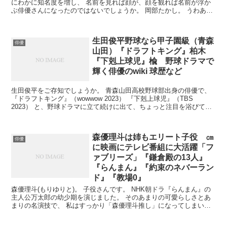
にわかに知名度を増し、 名前を見れば顔が、顔を観れば名前が浮か
ぶ俳優さんになったのではないでしょうか。 岡部たかし。 うわあ、
好きだ！と思う映画やドラマは、やはりクレジットを真剣...
生田俊平野球なら甲子園級（青森
俳優
山田）『ドラフトキング』柏木
『下剋上球児』楡 野球ドラマで
輝く俳優のwiki 球歴など
生田俊平をご存知でしょうか。 青森山田高校野球部出身の俳優で、
『ドラフトキング』（wowwow 2023） 『下剋上球児』（TBS
2023） と、野球ドラマに立て続けに出て、ちょっと注目を浴びてい
ます。
森優理斗は姉もエリート子役 ㎝
俳優
に映画にテレビ番組に大活躍「フ
ァブリーズ」『鎌倉殿の13人』
『らんまん』『約束のネバーラン
ド』『教場0』
森優理斗(もりゆりと)。 子役さんです。 NHK朝ドラ『らんまん』の
主人公万太郎の幼少期を演じました。 そのあまりの可愛らしさとあ
まりの名演技で、 私はすっかり「森優理斗推し」になってしまいま
した。 記憶に残っている子役さんが数人おりまして...