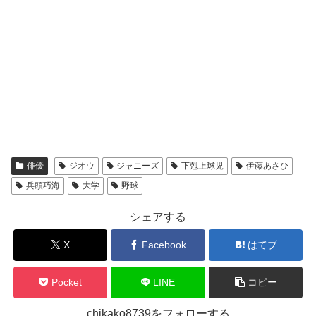
俳優
ジオウ
ジャニーズ
下剋上球児
伊藤あさひ
兵頭巧海
大学
野球
シェアする
X
Facebook
はてブ
Pocket
LINE
コピー
chikako8739をフォローする