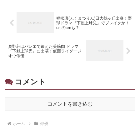
福松凛(ふくまつりん)日大鶴ヶ丘出身！野
球ドラマ『下剋上球児』でブレイクか！
usjのcmも？
奥野荘はバレエで鍛えた美筋肉 ドラマ
『下剋上球児』に出演！仮面ライダージ
オウ俳優
コメント
コメントを書き込む
ホーム
俳優