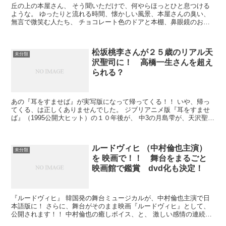
丘の上の本屋さん、 そう聞いただけで、何やらほっとひと息つける
ような。 ゆったりと流れる時間、懐かしい風景、本屋さんの臭い、
無言で微笑む人たち、 チョコレート色のドアと本棚、鼻眼鏡のおじ
いさん、滑らかな肌の美しい女の人。 なぜか次々、映像が...
松坂桃李さんが２５歳のリアル天
未分類
沢聖司に！ 高橋一生さんを超え
られる？
あの『耳をすませば』が実写版になって帰ってくる！！ いや、帰っ
てくる、は正しくありませんでした。 ジブリアニメ版『耳をすませ
ば』（1995公開大ヒット）の１０年後が、 中3の月島雫が、天沢聖司
が、杉村竜也が、原田夕子が、 現実世界に飛び出し...
ルードヴィヒ （中村倫也主演）
未分類
を 映画で！！ 舞台をまるごと
映画館で鑑賞 dvd化も決定！
『ルードヴィヒ』 韓国発の舞台ミュージカルが、中村倫也主演で日
本語版に！ さらに、舞台がそのまま映画『ルードヴィヒ』として、
公開されます！！ 中村倫也の癒しボイス、と、 激しい感情の連続爆
発というイメージのある韓国ミュージカル。 中村倫也の...