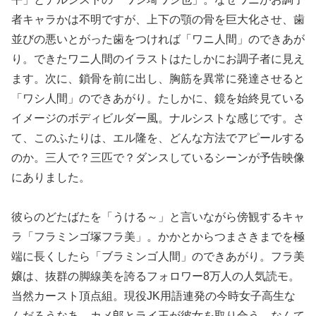
者キャラかは不明ですが、上下の顎の骨を巨大化させ、歯
並びの悪いとがった歯をつければ「ワニ人間」のできあが
り。できたワニ人間のイラストはたしかにお調子者に見え
ます。次に、鎖骨を前に出し、胸筋を異常に発達させると
「ワシ人間」のできあがり。たしかに、鏡を始終見ている
イメージのボディビルダー風。ナルシストな感じです。さ
て、このふたりは、エル隆を、どんな方法でアピールする
のか。三人で？三匹で？ダンスしているシーンが予告映像
にありました。
彼らのどたばたを「うける～」と言いながら傍観するキャ
ラ「フラミンゴ塚フラ美」。かかとからつまさきまでを極
端に長くしたら「ブラミンゴ人間」のできあがり。フラ美
嬢は、抜群の脚線美を誇るフォロワー8万人の人気読モ。
当然カースト頂点組。現役JK用語連発の今時女子高生な
んだろうなあ。カメ郎とライ王が彼女を取り合う、なんて