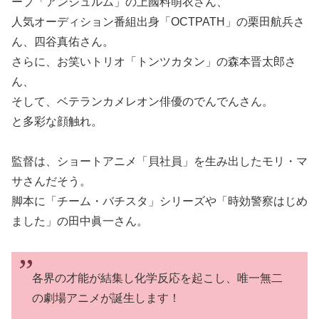
ープ「アンジュルム」の
上國料萌衣さん
、
人気オーディション番組出身「OCTPATH」の
栗田航兵さ
ん
、
四谷真佑さん
。
さらに、お笑いトリオ「トンツカタン」の
森本晋太郎さ
ん
、
そして、ベテランカメレオン俳優の
でんでんさん。
と多彩な顔触れ。
監督は、ショートアニメ「貝社員」を生み出した
モリ・マ
サさんだそう。
脚本に「チーム・バチスタ」シリーズや「時効警察はじめ
ました」の
田中眞一さん
。
各界の才能が結集し化学反応を起こし、唯一無二
の劇場アニメが誕生します！