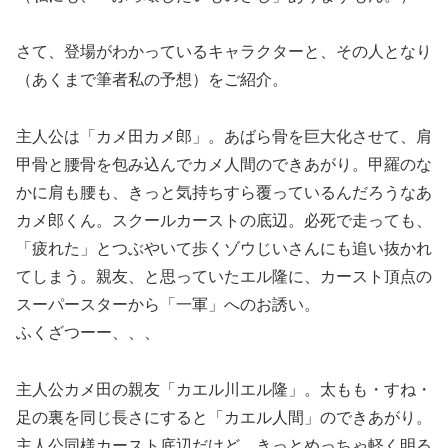
さて、登場がわかっているキャラクターと、その人となり
（あくまで筆者私の予想）をご紹介。
主人公は「カメ田カメ郎」。あばら骨を巨大化させて、肩
甲骨と腰骨を包み込んでカメ人間のできあがり。甲羅のな
かに肩も腰も、きっと気持ちすら覆っているんだろうなあ
カメ郎くん。スクールカーストの底辺。必死で走っても、
「疲れた」とつぶやいて歩くゾウじいさんにも追い抜かれ
てしまう。親友、と思っていたエル隆に、カースト頂点の
スーパースターから「一軍」へのお誘い。
ふくざつーー、、、
主人公カメ田の親友「カエル川エル隆」。太もも・すね・
足の裏を同じ長さにすると「カエル人間」のできあがり。
主人公同様カースト底辺だけど、きっとめっちゃ軽く明る