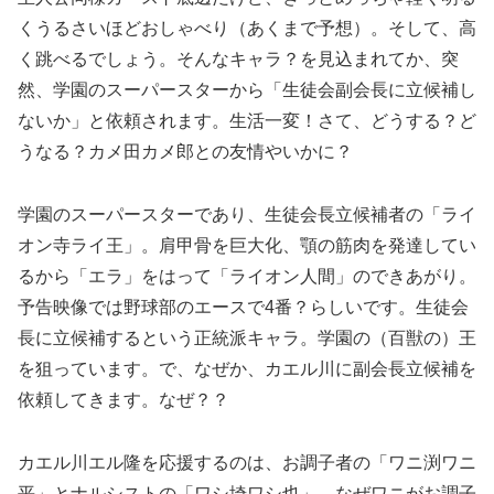
くうるさいほどおしゃべり（あくまで予想）。そして、高
く跳べるでしょう。そんなキャラ？を見込まれてか、突
然、学園のスーパースターから「生徒会副会長に立候補し
ないか」と依頼されます。生活一変！さて、どうする？ど
うなる？カメ田カメ郎との友情やいかに？
学園のスーパースターであり、生徒会長立候補者の「ライ
オン寺ライ王」。肩甲骨を巨大化、顎の筋肉を発達してい
るから「エラ」をはって「ライオン人間」のできあがり。
予告映像では野球部のエースで4番？らしいです。生徒会
長に立候補するという正統派キャラ。学園の（百獣の）王
を狙っています。で、なぜか、カエル川に副会長立候補を
依頼してきます。なぜ？？
カエル川エル隆を応援するのは、お調子者の「ワニ渕ワニ
平」とナルシストの「ワシ埼ワシ也」。なぜワニがお調子