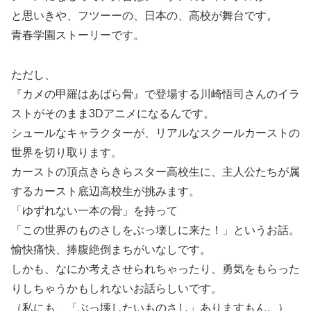
と思いきや、フツーーの、日本の、高校が舞台です。
青春学園ストーリーです。
ただし、
『カメの甲羅はあばら骨』で登場する川崎悟司さんのイラ
ストがそのまま3Dアニメになるんです。
シュールなキャラクターが、リアルなスクールカーストの
世界を切り取ります。
カーストの頂点きらきらスター高校生に、主人公たちが属
するカースト底辺高校生が挑みます。
「ゆずれない一本の骨」を持って
「この世界のものさしをぶっ壊しに来た！」というお話。
愉快痛快、捧腹絶倒まちがいなしです。
しかも、なにか考えさせられちゃったり、勇気をもらった
りしちゃうかもしれないお話らしいです。
（私にも、「ぶっ壊したいものさし」ありますもん。）