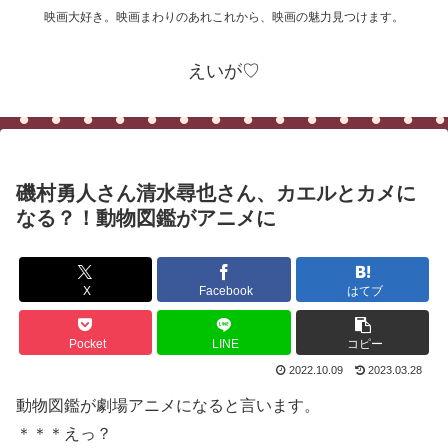
映画大好き。映画まわりのあれこれから、映画の魅力見つけます。
えいが♡
磯村勇人さん清水尋也さん、カエルとカメに
なる？！動物図鑑がアニメに
X
Facebook
はてブ
Pocket
LINE
コピー
2022.10.09
2023.03.28
動物図鑑が劇場アニメになると言います。
＊＊＊えっ？